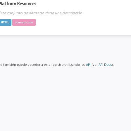
Platform Resources
Este conjunto de datos no tiene una descripción
HTML
openapi-json
d también puede acceder a este registro utilizando los
API
(ver
API Docs
).