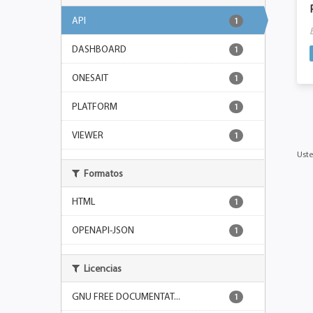
API
1
DASHBOARD
1
ONESAIT
1
PLATFORM
1
VIEWER
1
Uste
Formatos
HTML
1
OPENAPI-JSON
1
Licencias
GNU FREE DOCUMENTAT...
1