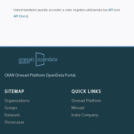
Usted también puede acceder a este registro utilizando los
API
(ver
API Docs
).
CKAN Onesait Platform OpenData Portal.
SITEMAP
QUICK LINKS
Organizations
Onesait Platform
Groups
Minsait
Datasets
Indra Company
Showcases