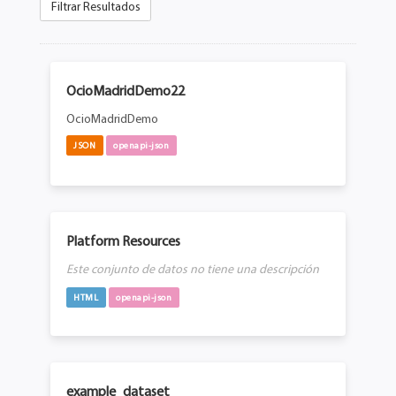
Filtrar Resultados
OcioMadridDemo22
OcioMadridDemo
JSON
openapi-json
Platform Resources
Este conjunto de datos no tiene una descripción
HTML
openapi-json
example_dataset