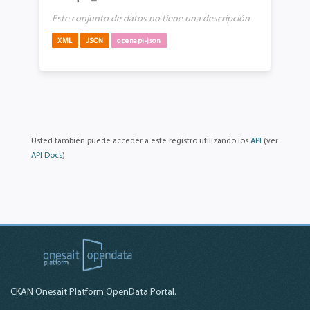
Este conjunto de datos no tiene una descripción
XML
JSON
openapi-json
Usted también puede acceder a este registro utilizando los
API
(ver
API Docs
).
CKAN Onesait Platform OpenData Portal.