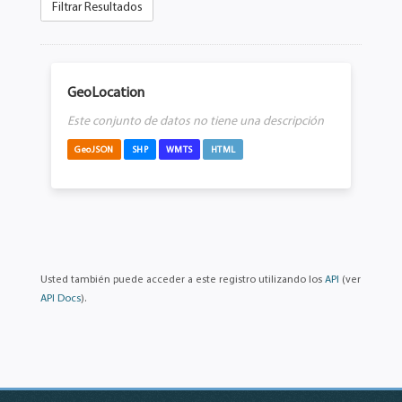
Filtrar Resultados
GeoLocation
Este conjunto de datos no tiene una descripción
GeoJSON
SHP
WMTS
HTML
Usted también puede acceder a este registro utilizando los
API
(ver
API Docs
).