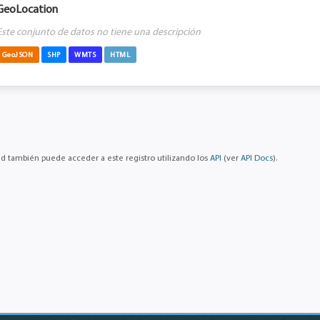
GeoLocation
Este conjunto de datos no tiene una descripción
GeoJSON
SHP
WMTS
HTML
d también puede acceder a este registro utilizando los
API
(ver
API Docs
).