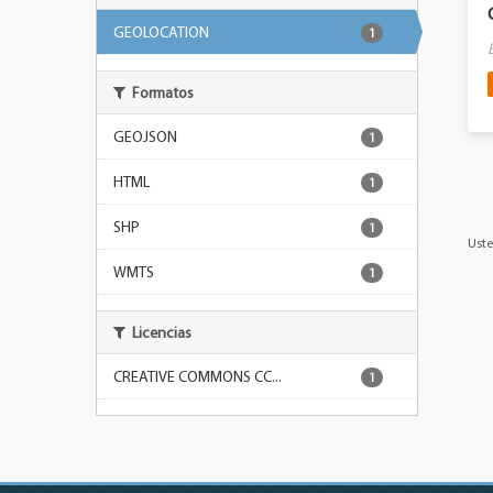
GEOLOCATION
1
Formatos
GEOJSON
1
HTML
1
SHP
1
Uste
WMTS
1
Licencias
CREATIVE COMMONS CC...
1