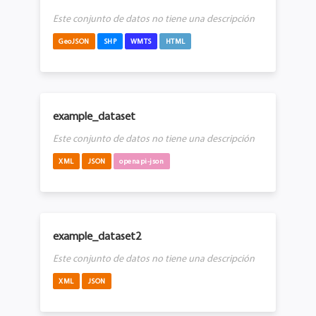
Este conjunto de datos no tiene una descripción
GeoJSON
SHP
WMTS
HTML
example_dataset
Este conjunto de datos no tiene una descripción
XML
JSON
openapi-json
example_dataset2
Este conjunto de datos no tiene una descripción
XML
JSON