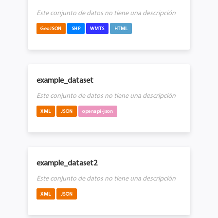
Este conjunto de datos no tiene una descripción
GeoJSON
SHP
WMTS
HTML
example_dataset
Este conjunto de datos no tiene una descripción
XML
JSON
openapi-json
example_dataset2
Este conjunto de datos no tiene una descripción
XML
JSON