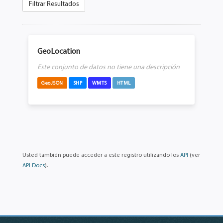
Filtrar Resultados
GeoLocation
Este conjunto de datos no tiene una descripción
GeoJSON
SHP
WMTS
HTML
Usted también puede acceder a este registro utilizando los
API
(ver
API Docs
).