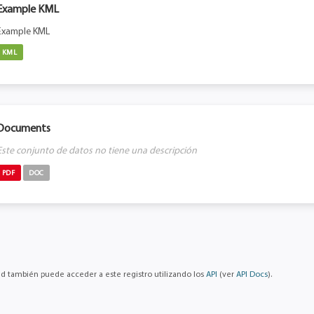
Example KML
Example KML
KML
Documents
Este conjunto de datos no tiene una descripción
PDF
DOC
d también puede acceder a este registro utilizando los
API
(ver
API Docs
).