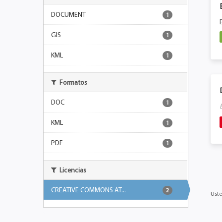
DOCUMENT
1
GIS
1
KML
1
Formatos
DOC
1
KML
1
PDF
1
Licencias
CREATIVE COMMONS AT...
2
Uste